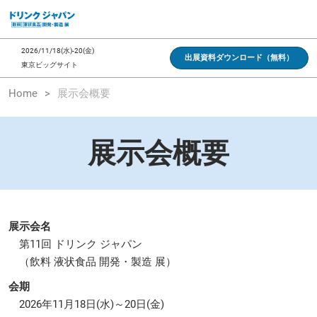
ス
キ
ッ
2026/11/18(水)-20(金)
出展資料ダウンロード（無料）
プ
東京ビッグサイト
し
Home
展示会概要
て
進
む
展示会概要
展示会名
第11回 ドリンク ジャパン
（飲料 液状食品 開発・製造 展）
会期
2026年11月18日(水)～20日(金)