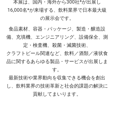
本展は、国内・海外から300社*が出展し
製
16,000名*が来場する、飲料業界で日本最大級
の展示会です。
造
食品素材、容器・パッケージ、製造・醸造設
備、充填機、エンジニアリング、設備保全、測
展
定・検査機、殺菌・滅菌技術、
クラフトビール関連など、飲料／酒類／液状食
品に関するあらゆる製品・サービスが出展しま
す。
最新技術や業界動向を収集できる機会を創出
し、飲料業界の技術革新と社会的課題の解決に
貢献してまいります。