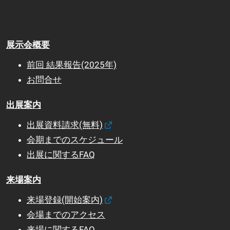
展示会概要
前回 結果報告(2025年)
お問合せ
出展案内
出展資料請求(無料)
会期までのスケジュール
出展に関するFAQ
来場案内
来場登録(開始案内)
会場までのアクセス
来場に関するFAQ