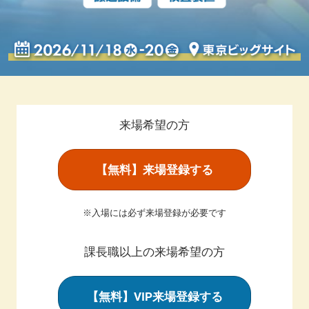
ャ
パ
ン
来場希望の方
(Drink
【無料】来場登録する
Japan)
※入場には必ず来場登録が必要です
-
課長職以上の来場希望の方
飲
【無料】VIP来場登録する