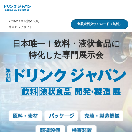
ス
キ
ッ
2026/11/18(水)-20(金)
出展資料ダウンロード（無料）
プ
東京ビッグサイト
し
ド
て
日本唯一！飲料・液状食品に
進
特化した専門展示会
む
リ
ン
ク
ジ