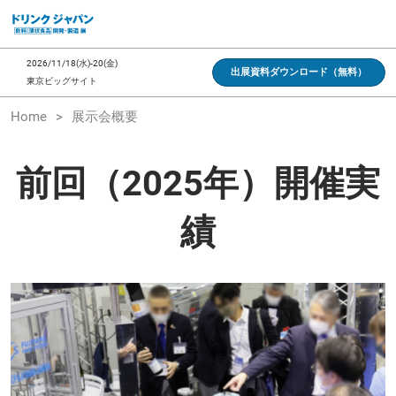
ス
キ
ッ
2026/11/18(水)-20(金)
出展資料ダウンロード（無料）
プ
東京ビッグサイト
し
Home
展示会概要
て
進
む
前回（2025年）開催実
績