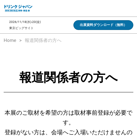
ス
キ
ッ
2026/11/18(水)-20(金)
出展資料ダウンロード（無料）
プ
東京ビッグサイト
し
Home
報道関係者の方へ
て
進
む
報道関係者の方へ
本展のご取材を希望の方は取材事前登録が必要で
す。
登録がない方は、会場へご入場いただけませんの