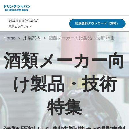
ス
キ
ッ
2026/11/18(水)-20(金)
出展資料ダウンロード（無料）
プ
東京ビッグサイト
し
Home
来場案内
酒類メーカー向け製品・技術 特集
て
進
酒類メーカー向
む
け製品・技術
特集